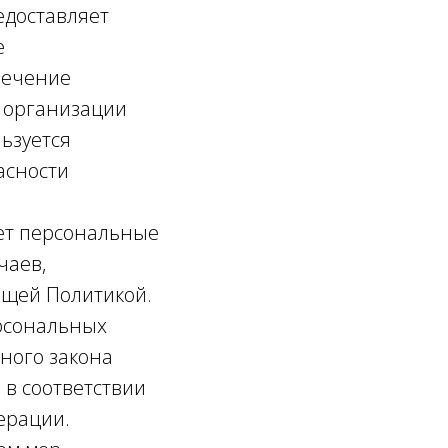
едоставляет
е
печение
и организации
льзуется
асности
яет персональные
чаев,
ящей Политикой.
ерсональных
ного закона
 в соответствии
дерации.