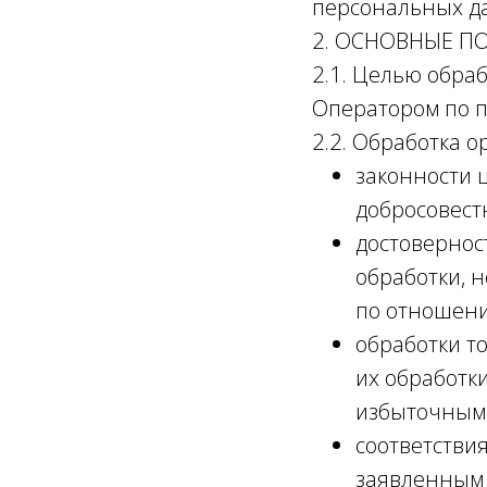
персональных да
2. ОСНОВНЫЕ П
2.1. Целью обра
Оператором по 
2.2. Обработка 
законности 
добросовест
достовернос
обработки, 
по отношени
обработки т
их обработк
избыточными
соответстви
заявленным 