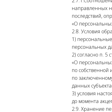
2.7.1.Соотношен
направленных н
последствий, опр
«О персональны
2.8. Условия об
1) персональные
персональных да
2) согласно п. 5
«О персональных
по собственной 
по заключенному
данных субъекта 
3) условия наст
до момента акцеп
2.9. Хранение п