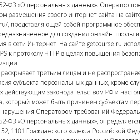
 152-ФЗ «О персональных данных». Оператор пр
вом размещения своего интернет-сайта на сайт
se.ru/, представляющей собой программное обес
 предназначенное для создания онлайн школы 
я в сети Интернет. На сайте getcourse.ru испо
S к протоколу HTTP в целях повышения безоп
мации.
е раскрывает третьим лицам и не распростран
асия субъекта персональных данных, кроме слу
 действующим законодательством РФ и насто
да, который может быть причинен субъектам п
е нарушения Оператором требований Федераль
 152-ФЗ «О персональных данных», определяется
1, 152, 1101 Гражданского кодекса Российской Фе