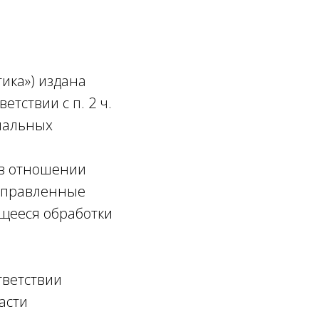
ика») издана
етствии с п. 2 ч.
ональных
 в отношении
направленные
ющееся обработки
тветствии
асти