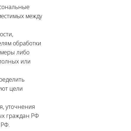
рсональные
вместимых между
ости,
елям обработки
 меры либо
полных или
ределить
уют цели
я, уточнения
ых граждан РФ
 РФ.