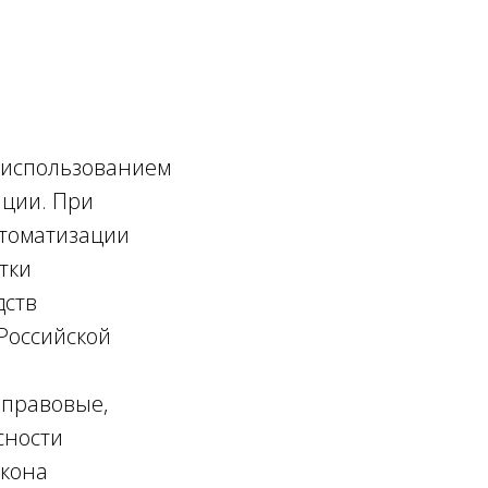
 использованием
ации. При
втоматизации
тки
дств
Российской
 правовые,
сности
акона