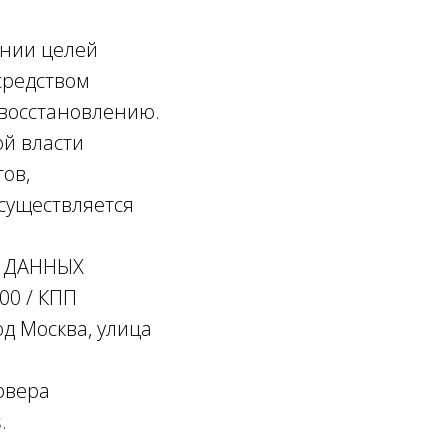
ении целей
средством
 восстановлению.
й власти
ов,
существляется
Х ДАННЫХ
00 / КПП
д Москва, улица
ервера
s
.