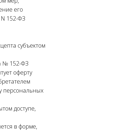
ом мер,
ение его
 N 152-ФЗ
цепта субъектом
да № 152-ФЗ
тует оферту
бретателем
ку персональных
ытом доступе,
ется в форме,