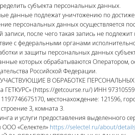
ределить субъекта персональных данных.
ные данные подлежат уничтожению по достиж
ение персональных данных осуществляется по
й записи, после чего такая запись не подлежит
ствие с федеральными органами исполнительно
аботки и защиты персональных данных субъект
анные которых обрабатываются Оператором, о
дательства Российской Федерации.
А, УЧАСТВУЮЩИЕ В ОБРАБОТКЕ ПЕРСОНАЛЬНЫ
а ГЕТКУРС» (https://getcourse.ru/) ИНН 97310559
 1197746675170, местонахождение: 121596, горо
 строение 3, комната 3.
стинга и услуги предоставления выделенного с
я ООО «Селектел»
https://selectel.ru/about/detail