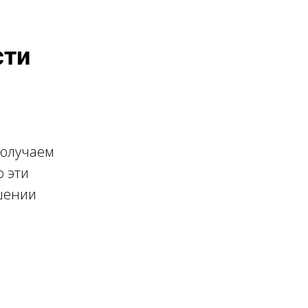
сти
получаем
о эти
шении