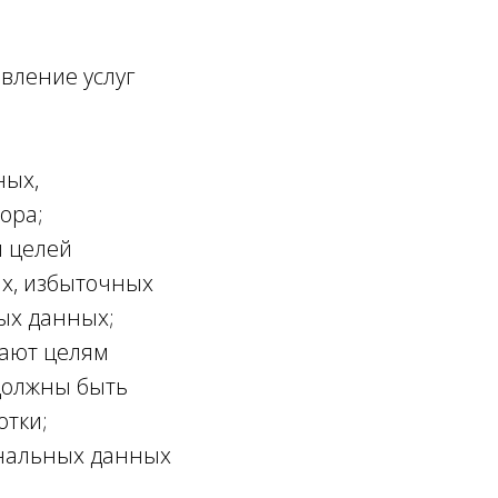
вление услуг
ных,
ора;
я целей
ых, избыточных
ых данных;
чают целям
должны быть
отки;
ональных данных