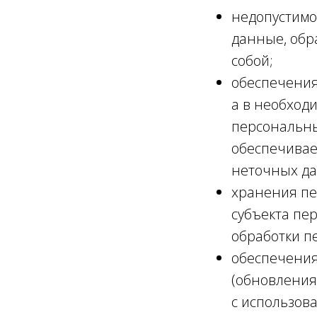
недопустимо
данные, обр
собой;
обеспечения
а в необход
персональны
обеспечивае
неточных д
хранения пе
субъекта пе
обработки п
обеспечения
(обновления
с использов